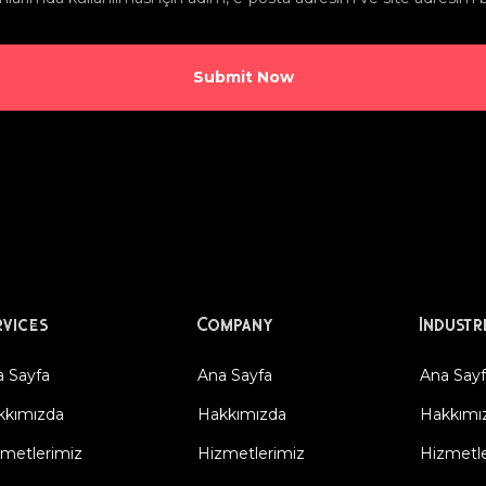
rvices
Company
Industr
 Sayfa
Ana Sayfa
Ana Say
kkımızda
Hakkımızda
Hakkımı
metlerimiz
Hizmetlerimiz
Hizmetle