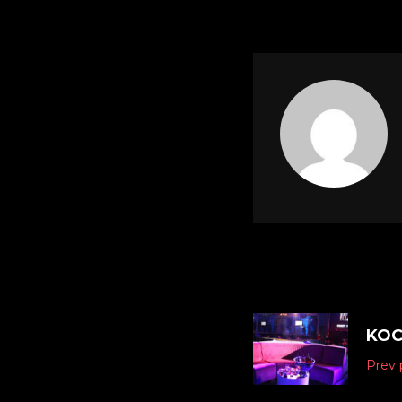
KOC
Prev 