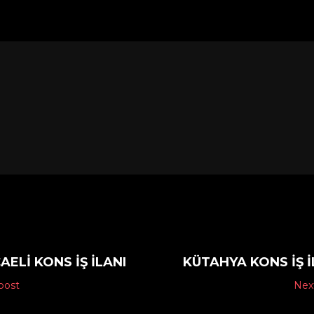
AELI KONS IŞ ILANI
KÜTAHYA KONS IŞ I
post
Nex