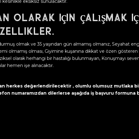
 kesinlikle eksiksiz sunulacaktır.
n olarak için çalışmak iç
zellikler.
oldurmuş olmak ve 35 yaşından gün almamış olmanız, Seyahat en
blemi olmamış olması, Giyimine kuşanına dikkat ve özen gösteren k
iziksel olarak herhangi bir hastalığı bulunmayan, Konuşmayı seven 
ar hemen işe alınacaktır.
an herkes değerlendirilecektir , olumlu olumsuz mutlaka bir
telefon numaramızdan dilerlerse aşağıda iş başvuru formuna b