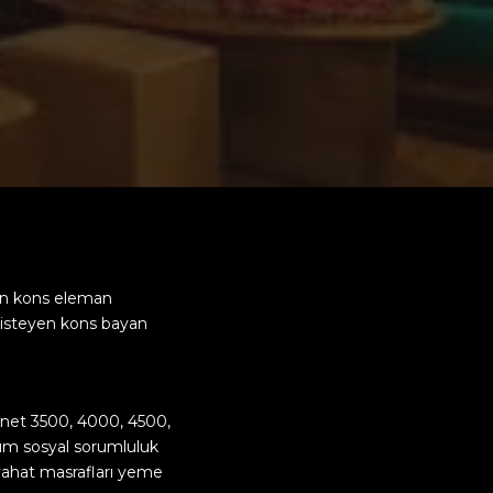
yan kons eleman
k isteyen kons bayan
a net 3500, 4000, 4500,
 tüm sosyal sorumluluk
eyahat masrafları yeme