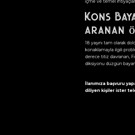
içme ve temel ihtiyaçları
Kons Baya
aranan ö
18 yaşını tam olarak d
konaklamayla ilgili pro
derece titiz davranan, F
diksiyonu düzgün bayanl
İlanımıza başvuru yap
diliyen kişiler ister 