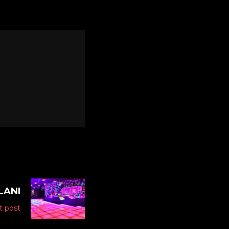
LANI
t post