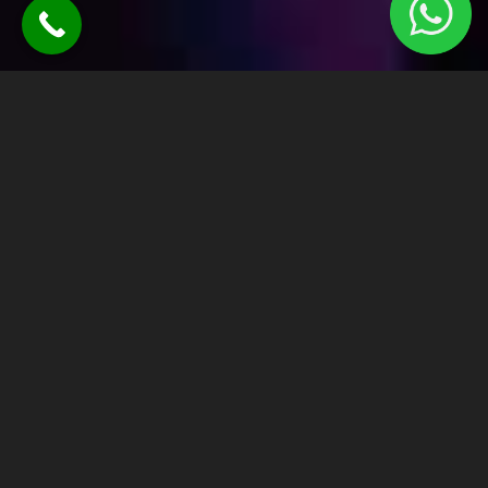
Yigit Menajerlik
KONS İŞ İLANLARI
Bayan kons iş ilanları, yüksek ödemelerle
dikkat çekiyor. Günlük olarak 4000 TL'den
başlayan ve deneyime göre 4500 TL, 5000
TL ve hatta 5500 TL'ye kadar çıkan
kazançlar sunuluyor. Bu işlerde deneyimli
ya da deneyimsiz olmanız fark etmiyor;
önemli olan isteğiniz ve enerjiniz. Kons